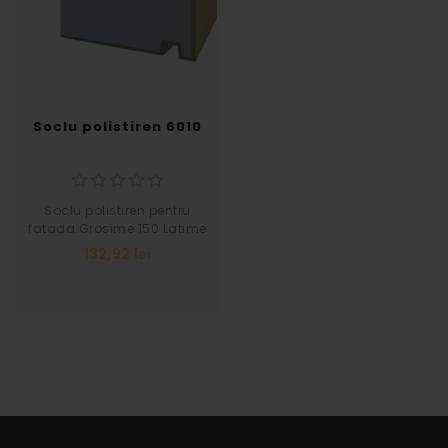
Soclu polistiren 6010
Soclu polistiren pentru
fatada.Grosime 150 Latime
97
132,92 lei