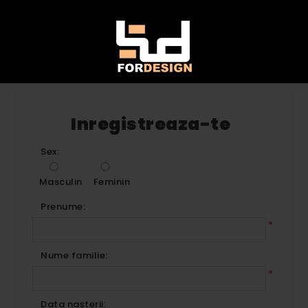
Inregistreaza-te
Sex:
Masculin
Feminin
Prenume:
*
Nume familie:
*
Data nașterii: