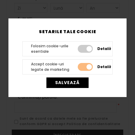
E-mail:
*
SETARILE TALE COOKIE
Nume companie:
Folosim cookie-urile
Detalii
esentiale
Buletin electronic:
Accept cookie-uri
Detalii
legate de marketing
Parolă:
SALVEAZĂ
*
Confirmați parola:
*
Sunt de acord ca datele mele sa fie prelucrate
conform GDPR si accept Politica de confidentialitate