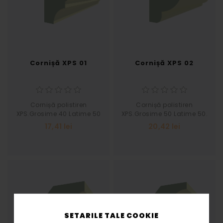
Cornișă XPS 01
Cornișă XPS 02
Cornișă polistiren
Cornișă polistiren
XPS.Grosime 40 Latime 50
XPS.Grosime 50 Latime 50.
/pret pe buc 2 ml.
Pret pe buc 2 ml.
17,41 lei
20,42 lei
SETARILE TALE COOKIE