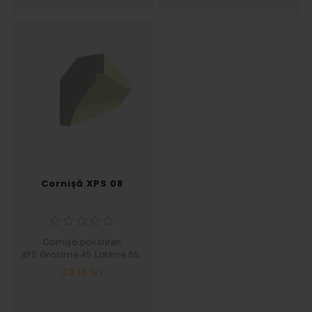
Cornișă XPS 08
Cornișă polistiren
XPS.Grosime 45 Latime 65.
Pret pe buc 2 ml.
23,13 lei