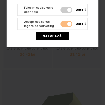
Folosim cookie-urile
Detalii
esentiale
Accept cookie-uri
Detalii
Cornișă XPS 03
Cornișă XPS 04
legate de marketing
SALVEAZĂ
Cornișă polistiren
Cornișă polistiren
XPS.Grosime 50 Latime 50.
XPS.Grosime 50 Latime 60.
Pret pe buc 2 ml.
Pret pe buc 2 ml.
20,42 lei
23,42 lei