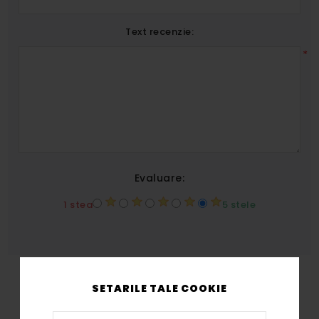
Text recenzie:
*
Evaluare:
1 stea
5 stele
SETARILE TALE COOKIE
TRIMITE RECENZIA