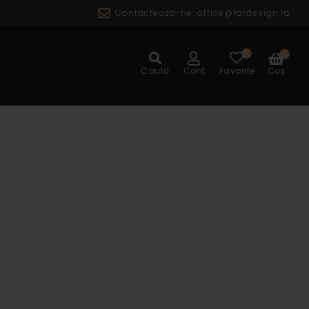
Contacteaza-ne:
office@fordesign.ro
0
0
ALOG
Caută
Cont
Favorite
Coș