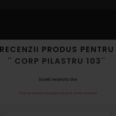
IOR
PROFILE INTERIOR
DECORARE CU POLISTIREN
CAT
RECENZII PRODUS PENTRU
CORP PILASTRU 103
Scrieți recenzia dvs
Numai clienții înregistrați pot scrie recenzii
*