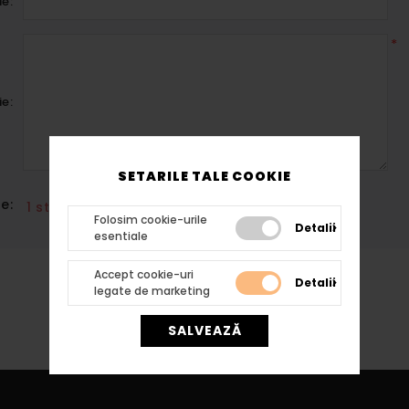
ie:
*
ie:
SETARILE TALE COOKIE
e:
1 stea
5 stele
Folosim cookie-urile
Detalii
esentiale
Accept cookie-uri
Detalii
legate de marketing
TRIMITE RECENZIA
SALVEAZĂ