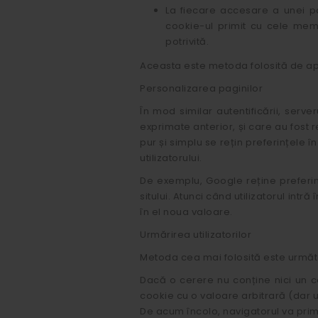
La fiecare accesare a unei p
cookie-ul primit cu cele memo
potrivită.
Aceasta este metoda folosită de apr
Personalizarea paginilor
În mod similar autentificării, serve
exprimate anterior, și care au fost r
pur și simplu se rețin preferințele în
utilizatorului.
De exemplu, Google reține preferinț
sitului. Atunci când utilizatorul int
în el noua valoare.
Urmărirea utilizatorilor
Metoda cea mai folosită este urmă
Dacă o cerere nu conține nici un 
cookie cu o valoare arbitrară (dar un
De acum încolo, navigatorul va primi