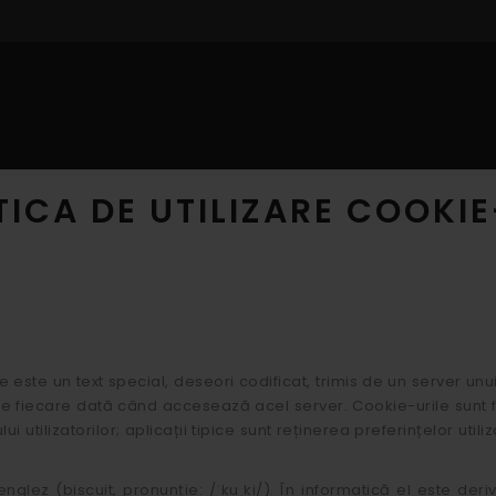
IOR
PROFILE INTERIOR
DECORARE CU POLISTIREN
CAT
TICA DE UTILIZARE COOKIE
este un text special, deseori codificat, trimis de un server unui
de fiecare dată când accesează acel server. Cookie-urile sunt f
utilizatorilor; aplicații tipice sunt reținerea preferințelor util
glez (biscuit, pronunție: /ˈkuˌki/). În informatică el este der