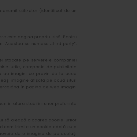
 anumit utilizator (identificat de un
are este pagina propriu-zisă. Pentru
ri. Acestea se numesc „third party”,
cei stocate pe serverele companiei
okie-urile, compania de publicitate
are au imagini ce provin de la acea
eeași imagine afișată pe două situri
intercalând în pagina de web imagini
i în afara stabilirii unor preferințe
ului să aleagă blocarea cookie-urilor
ird.com trimite un cookie odată cu o
e nevoie de o imagine de pe același