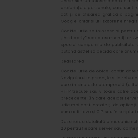
Unele site-uri folosesc cookie-urile
preferințele personale, care sunt re
cât și de afișarea grafică a pagini
Google, chiar și utilizatorii neînreg
Cookie-urile se folosesc și pentru a
„third party” sau a așa-numiților „w
special companiile de publicitate ur
putând astfel să decidă care anume 
Realizarea
Cookie-urile de obicei conțin date f
Navigatorul le primește și le return
care în sine este atemporală (altfel
HTTP trecute sau viitoare către ac
precedente (în care același server 
urile mai pot fi create și de aplica
cum ar fi Java și C# sau în scripturi
Descrierea detaliată a mecanismului
20 pentru fiecare server sau domeni