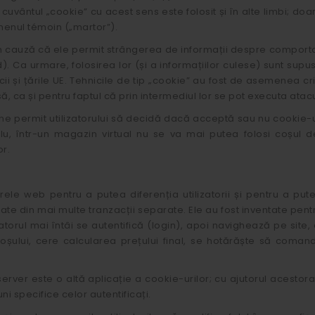
l cuvântul „cookie” cu acest sens este folosit și în alte limbi; d
menul témoin („martor”).
n cauză că ele permit strângerea de informații despre comportame
 Ca urmare, folosirea lor (și a informațiilor culese) sunt supuse 
cii și țările UE. Tehnicile de tip „cookie” au fost de asemenea cri
să, ca și pentru faptul că prin intermediul lor se pot executa atac
permit utilizatorului să decidă dacă acceptă sau nu cookie-uri. S
plu, într-un magazin virtual nu se va mai putea folosi coșul 
or.
rele web pentru a putea diferenția utilizatorii și pentru a put
mate din mai multe tranzacții separate. Ele au fost inventate pe
izatorul mai întâi se autentifică (login), apoi navighează pe sit
oșului, cere calcularea prețului final, se hotărăște să comande 
 server este o altă aplicație a cookie-urilor; cu ajutorul acestora 
uni specifice celor autentificați.