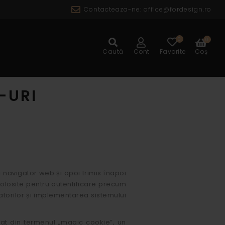
Contacteaza-ne:
office@fordesign.ro
0
0
ALOG
Caută
Cont
Favorite
Coș
-URI
 navigator web și apoi trimis înapoi
olosite pentru autentificare precum
izatorilor și implementarea sistemului
ivat din termenul „magic cookie”, un