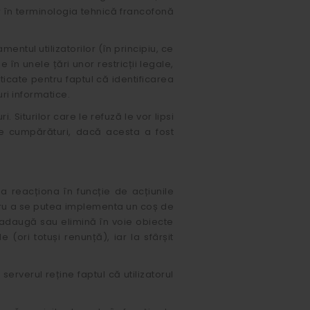
oar în terminologia tehnică francofonă
ntul utilizatorilor (în principiu, ce
în unele țări unor restricții legale,
ticate pentru faptul că identificarea
uri informatice.
iturilor care le refuză le vor lipsi
de cumpărături, dacă acesta a fost
ea reacționa în funcție de acțiunile
ntru a se putea implementa un coș de
e, adaugă sau elimină în voie obiecte
(ori totuși renunță), iar la sfârșit
serverul reține faptul că utilizatorul