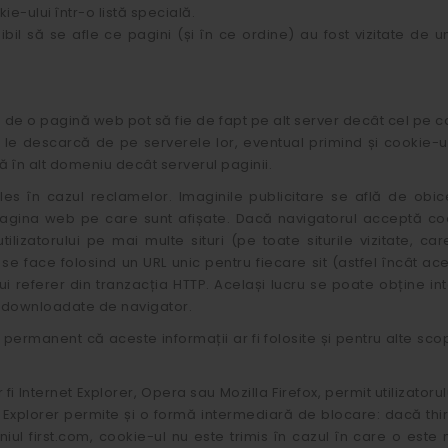
e-ului într-o listă specială.
il să se afle ce pagini (și în ce ordine) au fost vizitate de un
e de o pagină web pot să fie de fapt pe alt server decât cel pe c
 le descarcă de pe serverele lor, eventual primind și cookie-u
ă în alt domeniu decât serverul paginii.
s în cazul reclamelor. Imaginile publicitare se află de obi
pagina web pe care sunt afișate. Dacă navigatorul acceptă co
ilizatorului pe mai multe situri (pe toate siturile vizitate, c
e face folosind un URL unic pentru fiecare sit (astfel încât ac
ui referer din tranzacția HTTP. Același lucru se poate obține 
unt downloadate de navigator.
ermanent că aceste informații ar fi folosite și pentru alte scopur
 Internet Explorer, Opera sau Mozilla Firefox, permit utilizator
et Explorer permite și o formă intermediară de blocare: dacă th
l first.com, cookie-ul nu este trimis în cazul în care o est