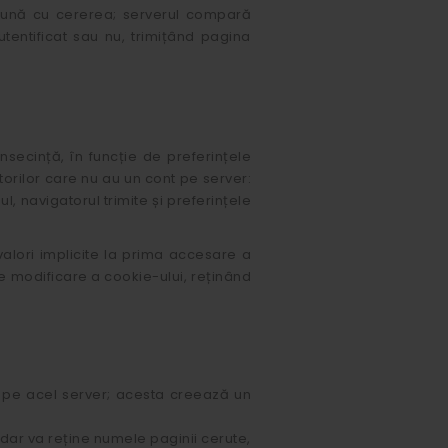
reună cu cererea; serverul compară
tentificat sau nu, trimițând pagina
onsecință, în funcție de preferințele
atorilor care nu au un cont pe server:
ul, navigatorul trimite și preferințele
valori implicite la prima accesare a
 de modificare a cookie-ului, reținând
 pe acel server; acesta creează un
 dar va reține numele paginii cerute,