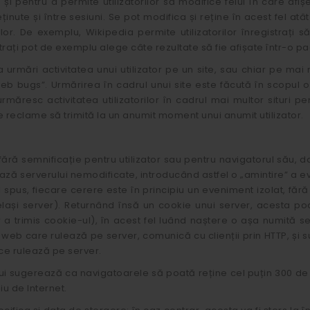
 și pentru a permite utilizatorilor să modifice felul în care af
ținute și între sesiuni. Se pot modifica și reține în acest fel at
lor. De exemplu, Wikipedia permite utilizatorilor înregistrați să
istrați pot de exemplu alege câte rezultate să fie afișate într-o pa
 urmări activitatea unui utilizator pe un site, sau chiar pe mai m
eb bugs”. Urmărirea în cadrul unui site este făcută în scopul obți
măresc activitatea utilizatorilor în cadrul mai multor situri pe
reclame să trimită la un anumit moment unui anumit utilizator.
ără semnificație pentru utilizator sau pentru navigatorul său, da
ează serverului nemodificate, introducând astfel o „amintire” a 
 spus, fiecare cerere este în principiu un eveniment izolat, făr
elași server). Returnând însă un cookie unui server, acesta p
a trimis cookie-ul), în acest fel luând naștere o așa numită s
ții web care rulează pe server, comunică cu clienții prin HTTP, și
 ce rulează pe server.
 sugerează ca navigatoarele să poată reține cel puțin 300 de c
u de Internet.