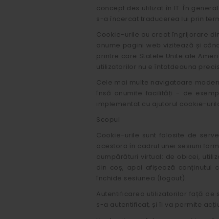
concept des utilizat în IT. În genera
s-a încercat traducerea lui prin ter
Cookie-urile au creat îngrijorare di
anume pagini web vizitează și când).
printre care Statele Unite ale Ameri
utilizatorilor nu e întotdeauna preci
Cele mai multe navigatoare moderne 
însă anumite facilități - de exem
implementat cu ajutorul cookie-uril
Scopul
Cookie-urile sunt folosite de serve
acestora în cadrul unei sesiuni for
cumpărături virtual: de obicei, util
din coș, apoi afișează conținutul c
închide sesiunea (logout).
Autentificarea utilizatorilor față de
s-a autentificat, și îi va permite acți