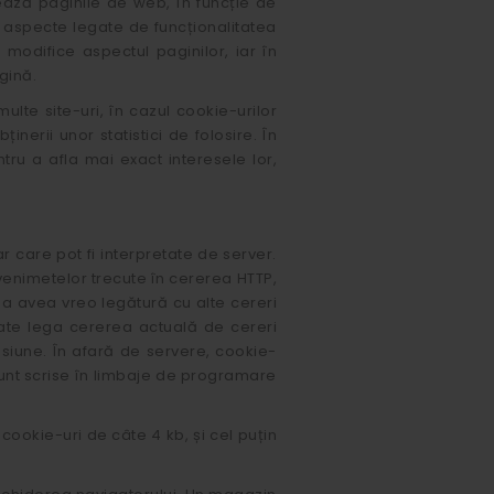
ișează paginile de web, în funcție de
ât aspecte legate de funcționalitatea
 modifice aspectul paginilor, iar în
gină.
ulte site-uri, în cazul cookie-urilor
nerii unor statistici de folosire. În
ntru a afla mai exact interesele lor,
r care pot fi interpretate de server.
evenimetelor trecute în cererea HTTP,
ă a avea vreo legătură cu alte cereri
oate lega cererea actuală de cereri
esiune. În afară de servere, cookie-
 sunt scrise în limbaje de programare
ookie-uri de câte 4 kb, și cel puțin