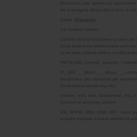
third.com, dar pentru un document 
de o imagine de pe third.com, cookie-
Sursa:
Wikipedia
Ce cookie folosim
Câteva dintre modulele cookie pe c
scop ilustrarea obiectivelor princip
ul va seta câteva dintre următoare
PHPSESSID, laravel_session - identi
1P_JAR, __atuvc, __atuvs, __utma,
alcatuirea de rapoarte pe anumite 
incarcarea serverului, etc.
cookie_info, nwl_subscriber, nss, n
precum si anumite optiuni.
AID, APISID, DSID, HSID, NID - Apar 
Aceste module cookie identifică util