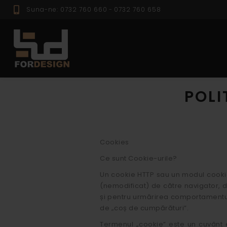
Suna-ne: 0732 760 660
-
0732 760 658
PROFILE EXTER
POLI
Cookies
Ce sunt Cookie-urile?
Un cookie HTTP sau un modul cookie 
(nemodificat) de către navigator, 
și pentru urmărirea comportamentului 
de „coș de cumpărături”.
Termenul „cookie” este un cuvânt en