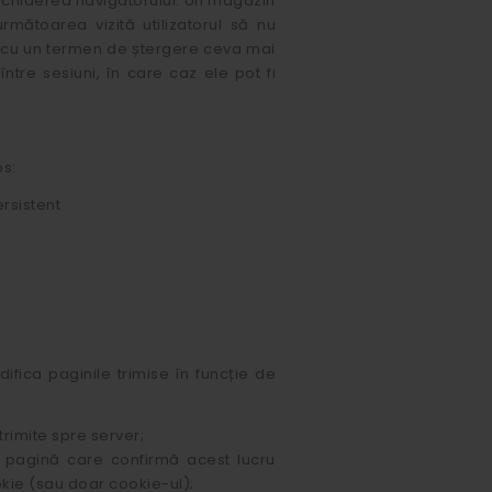
 închiderea navigatorului. Un magazin
următoarea vizită utilizatorul să nu
e cu un termen de ștergere ceva mai
ntre sesiuni, în care caz ele pot fi
os:
rsistent
difica paginile trimise în funcție de
trimite spre server;
 o pagină care confirmă acest lucru
ie (sau doar cookie-ul);