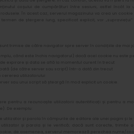
ifica și data de ștergere; în caz contrar, acesta va fi șters la
ținutul coșului de cumpărături între sesiuni, astfel încât la 
produsele. În acest caz, serverul magazinului va crea un cooki
termen de ștergere lung, specificat explicit, vor „supraviețui” î
sunt trimise de către navigator spre server în condițiile de mai j
xemplu, când este închis navigatorul) dacă acel cookie nu este pe
de expirare și data se află la momentul curent în trecut
ată (de către server sau script) într-o dată din trecut
 cererea utilizatorului
erver sau unui script să șteargă în mod explicit un cookie.
ere pentru a recunoaște utilizatorii autentificați și pentru a mo
re). De exemplu:
 utilizator și parola în câmpurile de editare ale unei pagini și le 
tilizator și parola și le verifică; dacă sunt corecte, trimite
un cookie; de asemenea, serverul memorează perechea nume/cook