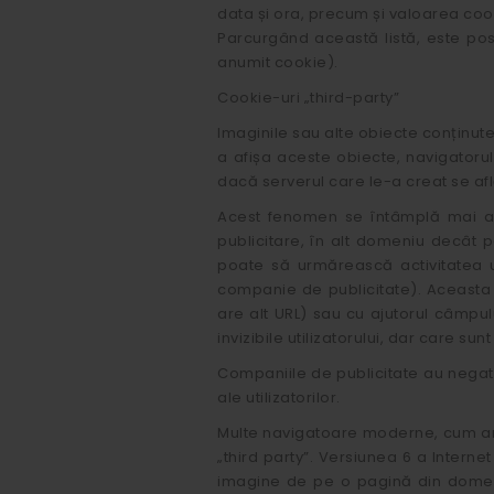
data și ora, precum și valoarea cooki
Parcurgând această listă, este posib
anumit cookie).
Cookie-uri „third-party”
Imaginile sau alte obiecte conținut
a afișa aceste obiecte, navigatorul
dacă serverul care le-a creat se afl
Acest fenomen se întâmplă mai ale
publicitare, în alt domeniu decât 
poate să urmărească activitatea ut
companie de publicitate). Aceasta s
are alt URL) sau cu ajutorul câmpul
invizibile utilizatorului, dar care s
Companiile de publicitate au negat p
ale utilizatorilor.
Multe navigatoare moderne, cum ar fi
„third party”. Versiunea 6 a Intern
imagine de pe o pagină din domeniu