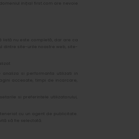
meniul inițial first.com are nevoie
 listă nu este completă, dar are ca
 dintre site-urile noastre web, site-
lizat
naliza si performanta utilizati in
agini accesate, timpi de incarcare,
rile si preferintele utilizatorului,
rteneriat cu un agent de publicitate.
ită să fie selectată.