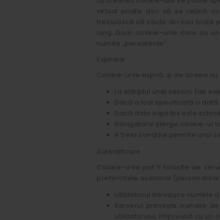
La crearea cookie-ului se poate spec
virtual poate dori să se rețină con
trebuiască să caute din nou toate 
lung. Doar cookie-urile care au un 
numite „persistente”.
Expirare
Cookie-urile expiră, și de aceea nu 
La sfârșitul unei sesiuni (de e
Dacă a fost specificată o dată 
Dacă data expirării este schimb
Navigatorul șterge cookie-ul la
A treia condiție permite unui s
Autentificare
Cookie-urile pot fi folosite de serv
preferințele acestora (personaliza
Utilizatorul introduce numele de
Serverul primește numele de u
utilizatorului, împreună cu 