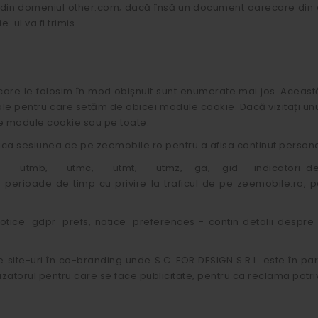
din domeniul other.com; dacă însă un document oarecare din do
ul va fi trimis.
are le folosim în mod obișnuit sunt enumerate mai jos. Această
ale pentru care setăm de obicei module cookie. Dacă vizitați unul
le module cookie sau pe toate:
fica sesiunea de pe zeemobile.ro pentru a afisa continut persona
 __utmb, __utmc, __utmt, __utmz, _ga, _gid - indicatori de a
perioade de timp cu privire la traficul de pe zeemobile.ro, p
otice_gdpr_prefs, notice_preferences - contin detalii despre seta
pe site-uri în co-branding unde S.C. FOR DESIGN S.R.L. este în pa
izatorul pentru care se face publicitate, pentru ca reclama potriv