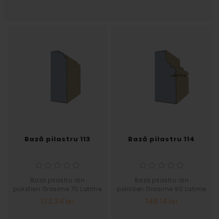
Bază pilastru 113
Bază pilastru 114
Bază pilastru din
Bază pilastru din
polistien.Grosime 70 Latime
polistien.Grosime 90 Latime
200
200
132,34 lei
148,14 lei