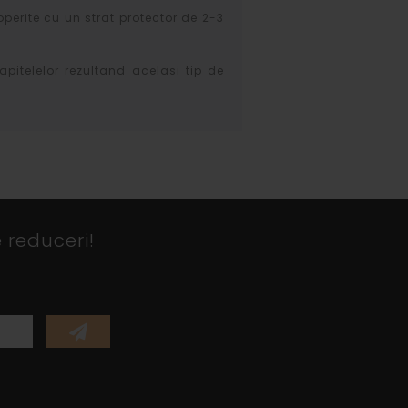
operite cu un strat protector de 2-3
apitelelor rezultand acelasi tip de
 reduceri!