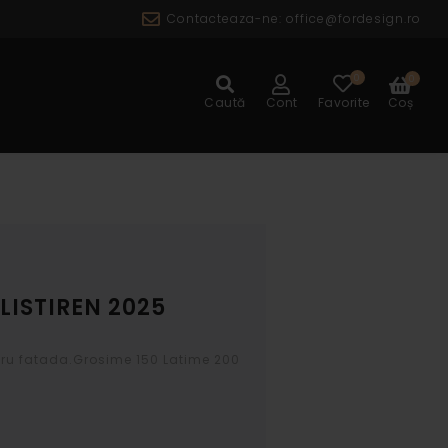
Contacteaza-ne:
office@fordesign.ro
0
0
ALOG
Caută
Cont
Favorite
Coș
ISTIREN 2025
ntru fatada.Grosime 150 Latime 200