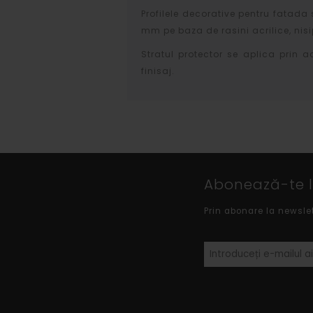
Profilele decorative pentru fatada 
mm pe baza de rasini acrilice, nisip
Stratul protector se aplica prin a
finisaj.
Abonează-te la
Prin abonare la newsle