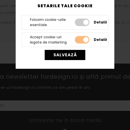
SETARILE TALE COOKIE
sunt realizate din polistiren expandat de inalta densitate si ac
 cuartos si diversi lianti chimici.
Folosim cookie-urile
Detalii
ceeasi tehnologie atat profilelor cat si arcadelor, bazelor si c
esentiale
Accept cookie-uri
Detalii
legate de marketing
SALVEAZĂ
 newsletter fordesign.ro și află primul de
ter-ul fordesign.ro confirm ca am peste 18 ani.
Urmărește-ne în social media