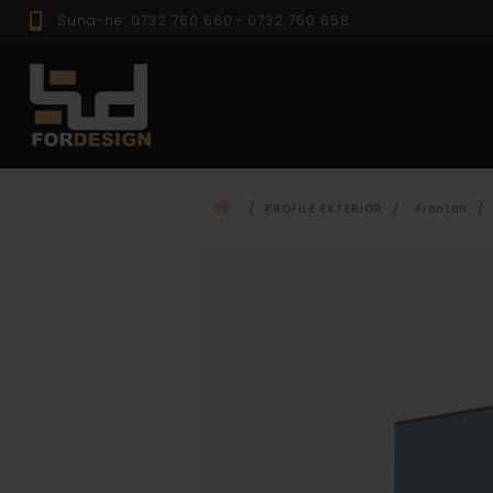
Suna-ne: 0732 760 660
-
0732 760 658
PROFILE EXTER
/
PROFILE EXTERIOR
/
Fronton
/