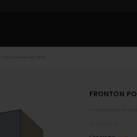
IOR
PROFILE INTERIOR
DECORARE CU POLISTIREN
CAT
Fronton polistiren 2025
FRONTON POL
Fronton polistiren pe
Cod produs:
2025