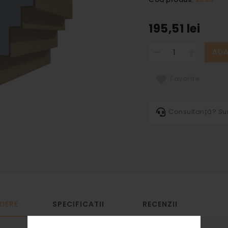
195,51 lei
ADA
Favorite
Consultanță? S
IERE
SPECIFICATII
RECENZII