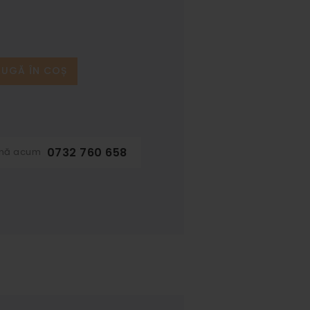
UGĂ ÎN COȘ
0732 760 658
ună acum