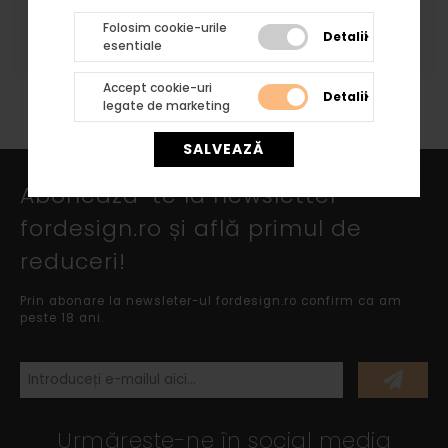
atat profilelor cat si arcadelor, bazelor si
Folosim cookie-urile
capitelelor rezultand acelasi tip de finisaj.
Detalii
esentiale
Accept cookie-uri
Detalii
legate de marketing
SALVEAZĂ
Abonează-te la newsletter
fordesign.ro și află primul de
reduceri!
Prin abonare la newsleter-ul fordesign.ro confirm ca am
peste 18 ani.
Urmărește-ne în social media