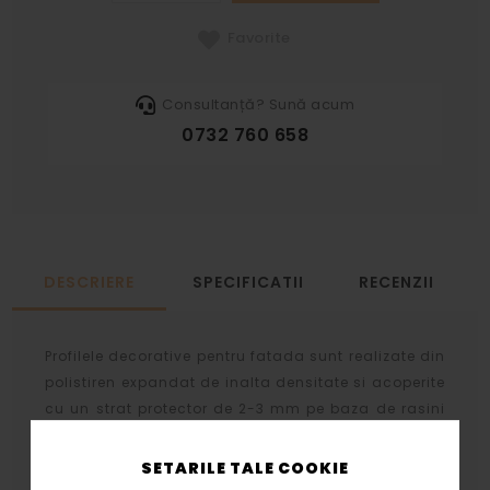
Favorite
Consultanță? Sună acum
0732 760 658
DESCRIERE
SPECIFICATII
RECENZII
Profilele decorative pentru fatada sunt realizate din
polistiren expandat de inalta densitate si acoperite
cu un strat protector de 2-3 mm pe baza de rasini
acrilice, nisip cuartos si diversi lianti chimici.
SETARILE TALE COOKIE
Stratul protector se aplica prin aceeasi tehnologie