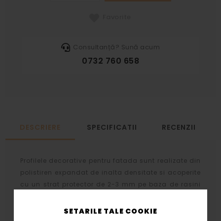
Favorite
Consultanță? Sună acum
0732 760 658
DESCRIERE
SPECIFICATII
RECENZII
Profilele decorative pentru fatada sunt realizate din
polistiren expandat de inalta densitate si acoperite
cu un strat protector de 2-3 mm pe baza de rasini
acrilice, nisip cuartos si diversi lianti chimici.
SETARILE TALE COOKIE
Stratul protector se aplica prin aceeasi tehnologie