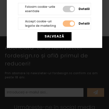
atat profilelor cat si arcadelor, bazelor si
Folosim cookie-urile
capitelelor rezultand acelasi tip de finisaj.
Detalii
esentiale
Accept cookie-uri
Detalii
legate de marketing
SALVEAZĂ
Abonează-te la newsletter
fordesign.ro și află primul de
reduceri!
Prin abonare la newsleter-ul fordesign.ro confirm ca am
peste 18 ani.
Urmărește-ne în social media