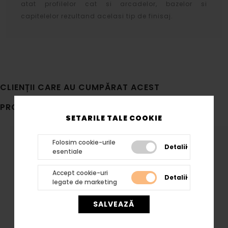
atat profilelor cat si arcadelor, bazelor si
capitelelor rezultand acelasi tip de finisaj.
CLIENȚII CARE AU CUMPĂRAT ACEST
PRODUS, AU MAI CUMPĂRAT
SETARILE TALE COOKIE
Folosim cookie-urile
Detalii
esentiale
Accept cookie-uri
Detalii
legate de marketing
SALVEAZĂ