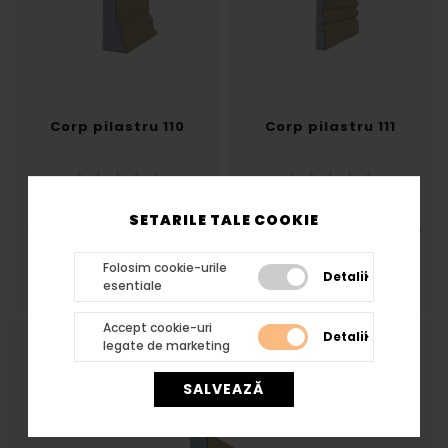
Corp pilastru 110
Corp pilastru 111
Corp pilastru din
Corp pilastru din
SETARILE TALE COOKIE
polistien.Grosime 77 Latime
polistien.Grosime 30 Latime
295
300
177,36 lei
129,96 lei
Folosim cookie-urile
Detalii
esentiale
Accept cookie-uri
Detalii
legate de marketing
SALVEAZĂ