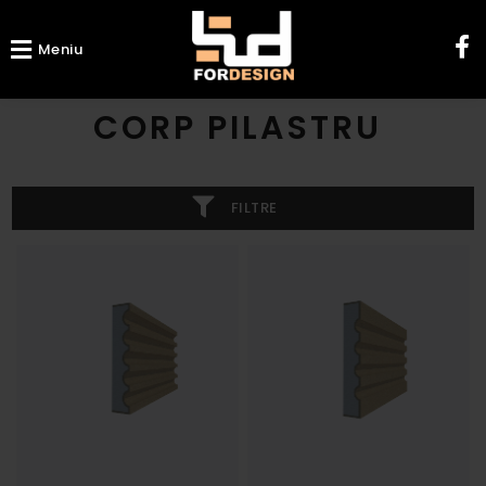
Meniu
CORP PILASTRU
FILTRE