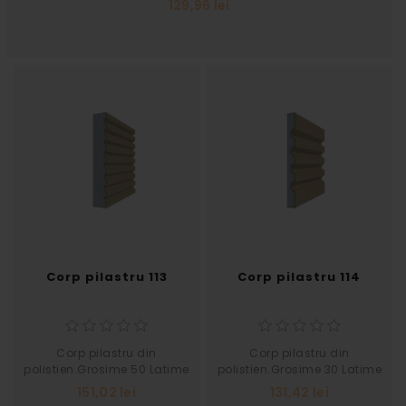
129,96 lei
Corp pilastru 113
Corp pilastru 114
Corp pilastru din
Corp pilastru din
polistien.Grosime 50 Latime
polistien.Grosime 30 Latime
300
305
151,02 lei
131,42 lei