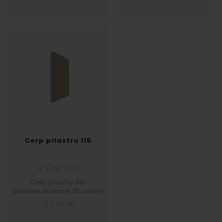
Corp pilastru 115
Corp pilastru din
polistien.Grosime 25 Latime
345
137,25 lei