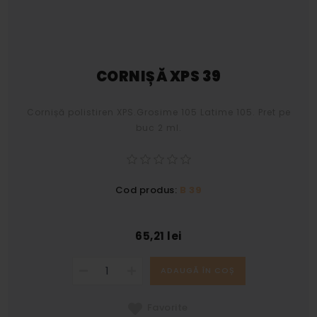
CORNIȘĂ XPS 39
Cornișă polistiren XPS.Grosime 105 Latime 105. Pret pe
buc 2 ml.
Cod produs:
B 39
65,21 lei
ADAUGĂ ÎN COȘ
Favorite