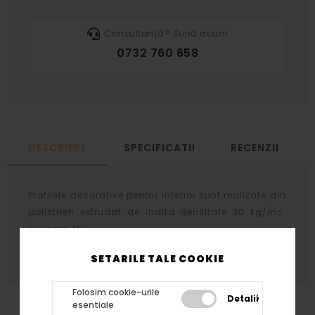
Consultanță? Sună acum
0732 760 658
DESCRIERE
SPECIFICATII
RECENZII
Profilele decorative pentru interior sunt realizate din
polistiren extrudat de inalta densitate 30 kg/mc.
Culoare ALB
SETARILE TALE COOKIE
Folosim cookie-urile
Detalii
esentiale