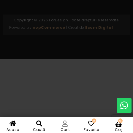
Copyright © 2026 ForDesign.Toate drepturile rezervate.
Powered by
nopCommerce
| Creat de
Ecom Digital
0
0
Acasa
Caută
Cont
Favorite
Coș