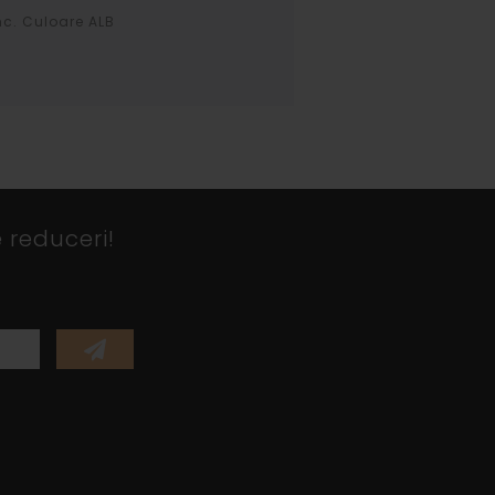
/mc. Culoare ALB
 reduceri!