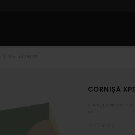
IOR
PROFILE INTERIOR
DECORARE CU POLISTIREN
CAT
Cornișă XPS 23
S
/
CORNIȘĂ XPS
Cornișă polistiren XPS
ml.