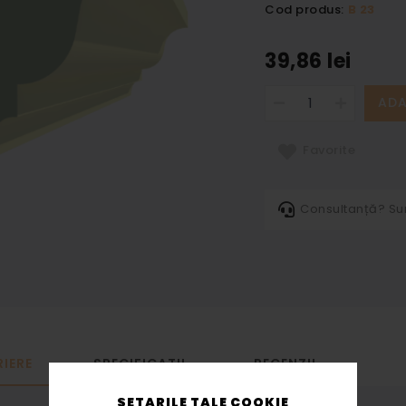
Cod produs:
B 23
39,86 lei
ADA
Favorite
Consultanță? S
IERE
SPECIFICATII
RECENZII
SETARILE TALE COOKIE