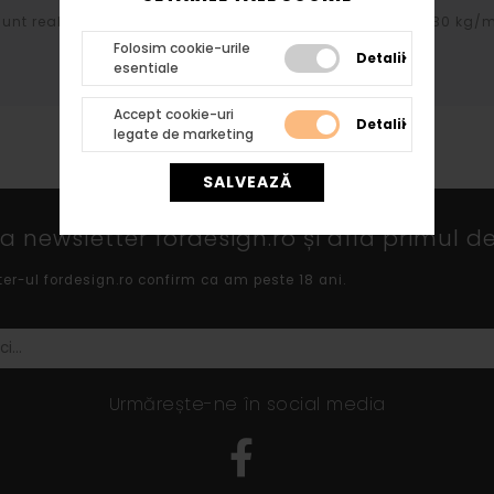
 sunt realizate din polistiren extrudat de inalta densitate 30 kg
Folosim cookie-urile
Detalii
esentiale
Accept cookie-uri
Detalii
legate de marketing
SALVEAZĂ
 newsletter fordesign.ro și află primul de
ter-ul fordesign.ro confirm ca am peste 18 ani.
Urmărește-ne în social media