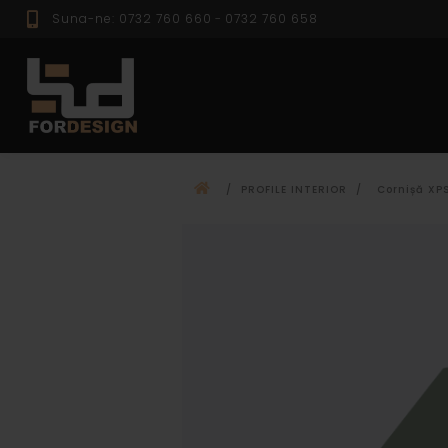
Suna-ne: 0732 760 660
-
0732 760 658
PROFILE EXTER
/
PROFILE INTERIOR
/
Cornișă XP