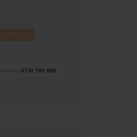
UGĂ ÎN COȘ
0732 760 658
ună acum