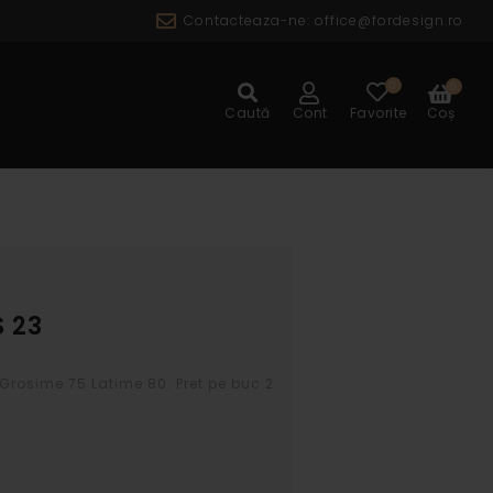
Contacteaza-ne:
office@fordesign.ro
0
0
ALOG
Caută
Cont
Favorite
Coș
 23
.Grosime 75 Latime 80. Pret pe buc 2