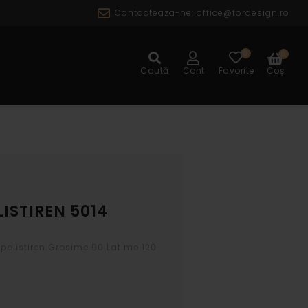
Contacteaza-ne:
office@fordesign.ro
0
0
ALOG
Caută
Cont
Favorite
Coș
ISTIREN 5014
 polistiren.Grosime 90 Latime 120