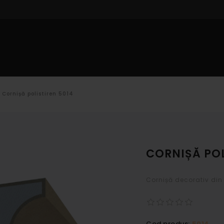
IOR
PROFILE INTERIOR
DECORARE CU POLISTIREN
CAT
Cornișă polistiren 5014
CORNIȘĂ POL
Cornișă decorativ din
Cod produs:
5014