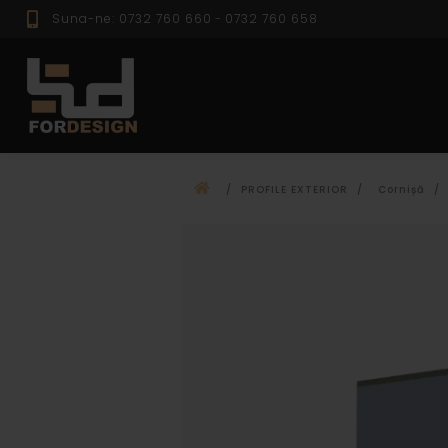
Suna-ne: 0732 760 660
-
0732 760 658
PROFILE EXTER
/
PROFILE EXTERIOR
/
Cornișă
/