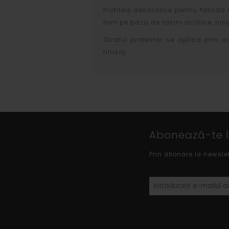
Profilele decorative pentru fatada 
mm pe baza de rasini acrilice, nisip
Stratul protector se aplica prin a
finisaj.
Abonează-te la
Prin abonare la newsle