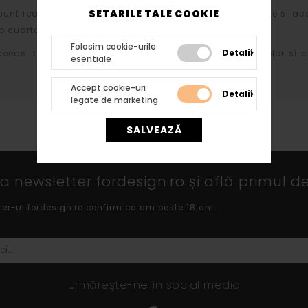
SETARILE TALE COOKIE
sunt realizate din polistiren expandat de inalta densitate si ac
 cuartos si diversi lianti chimici.
Folosim cookie-urile
Detalii
ceeasi tehnologie atat profilelor cat si arcadelor, bazelor si c
esentiale
Accept cookie-uri
Detalii
legate de marketing
SALVEAZĂ
 newsletter fordesign.ro și află primul de
ter-ul fordesign.ro confirm ca am peste 18 ani.
Urmărește-ne în social media