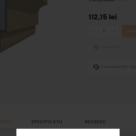
112,15 lei
ADA
Favorite
Consultanță? S
IERE
SPECIFICATII
RECENZII