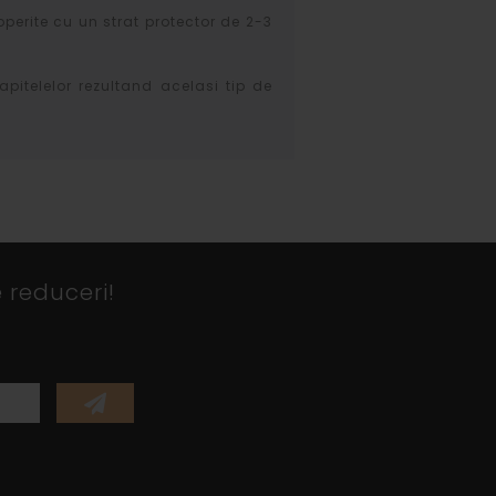
operite cu un strat protector de 2-3
apitelelor rezultand acelasi tip de
 reduceri!