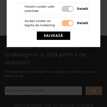
atat profilelor cat si arcadelor, bazelor si
Folosim cookie-urile
capitelelor rezultand acelasi tip de finisaj.
Detalii
esentiale
Accept cookie-uri
Detalii
legate de marketing
SALVEAZĂ
Abonează-te la newsletter
fordesign.ro și află primul de
reduceri!
Prin abonare la newsleter-ul fordesign.ro confirm ca am
peste 18 ani.
Urmărește-ne în social media