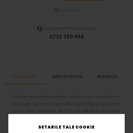
Favorite
Consultanță? Sună acum
0732 760 658
DESCRIERE
SPECIFICATII
RECENZII
Profilele decorative pentru fatada sunt realizate din
polistiren expandat de inalta densitate si acoperite
cu un strat protector de 2-3 mm pe baza de rasini
acrilice, nisip cuartos si diversi lianti chimici.
SETARILE TALE COOKIE
Stratul protector se aplica prin aceeasi tehnologie