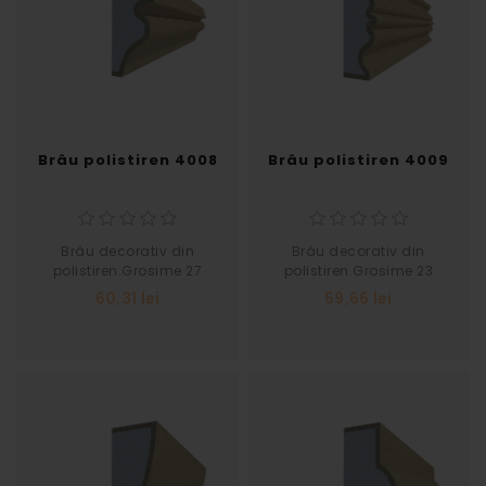
Brâu polistiren 4008
Brâu polistiren 4009
Brâu decorativ din
Brâu decorativ din
polistiren.Grosime 27
polistiren.Grosime 23
Latime 66
Latime 70
60,31 lei
59,66 lei