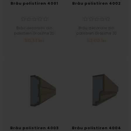
Brâu polistiren 4001
Brâu polistiren 4002
Brâu decorativ din
Brâu decorativ din
polistiren.Grosime 20
polistiren.Grosime 20
Latime 40
Latime 50
50,34 lei
53,00 lei
Brâu polistiren 4003
Brâu polistiren 4004