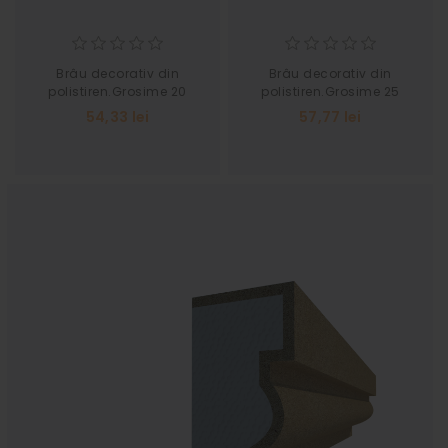
Brâu decorativ din
Brâu decorativ din
polistiren.Grosime 20
polistiren.Grosime 25
Latime 55
Latime 60
54,33 lei
57,77 lei