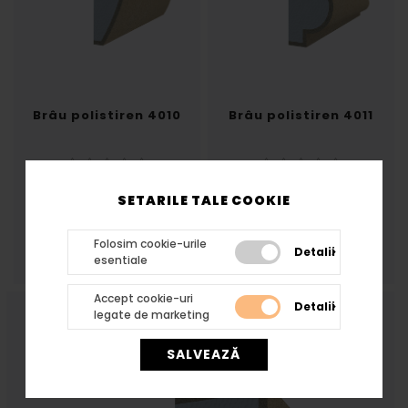
Brâu polistiren 4010
Brâu polistiren 4011
Brâu decorativ din
Brâu decorativ din
SETARILE TALE COOKIE
polistiren.Grosime 30
polistiren.Grosime 35
Latime 70
Latime 70
62,79 lei
65,03 lei
Folosim cookie-urile
Detalii
esentiale
Accept cookie-uri
Detalii
legate de marketing
SALVEAZĂ