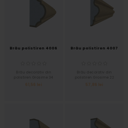
Brâu polistiren 4006
Brâu polistiren 4007
Brâu decorativ din
Brâu decorativ din
polistiren.Grosime 34
polistiren.Grosime 22
Latime 60
Latime 65
61,56 lei
57,86 lei