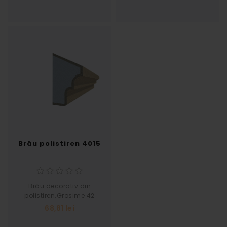
Brâu polistiren 4015
Brâu decorativ din
polistiren.Grosime 42
Latime 72
68,81 lei