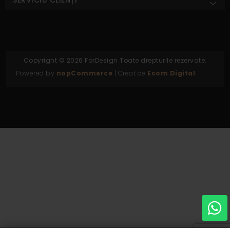
Copyright © 2026 ForDesign.Toate drepturile rezervate.
Powered by
nopCommerce
| Creat de
Ecom Digital