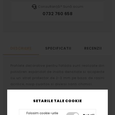
Consultanță? Sună acum
0732 760 658
DESCRIERE
SPECIFICATII
RECENZII
Profilele decorative pentru fatada sunt realizate din
polistiren expandat de inalta densitate si acoperite
cu un strat protector de 2-3 mm pe baza de rasini
acrilice, nisip cuartos si diversi lianti chimici.
Stratul protector se aplica prin aceeasi tehnologie
atat profilelor cat si arcadelor, bazelor si
SETARILE TALE COOKIE
capitelelor rezultand acelasi tip de finisaj.
Folosim cookie-urile