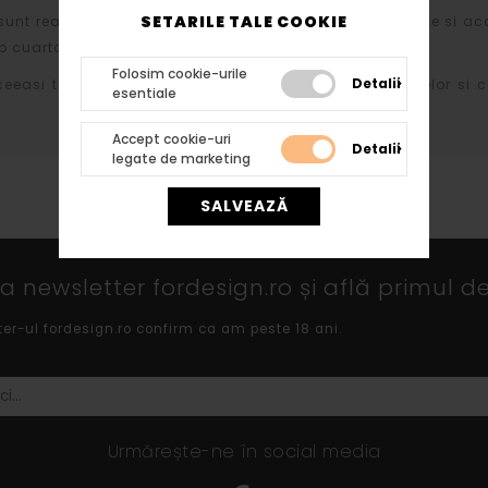
SETARILE TALE COOKIE
sunt realizate din polistiren expandat de inalta densitate si ac
 cuartos si diversi lianti chimici.
Folosim cookie-urile
Detalii
ceeasi tehnologie atat profilelor cat si arcadelor, bazelor si c
esentiale
Accept cookie-uri
Detalii
legate de marketing
SALVEAZĂ
 newsletter fordesign.ro și află primul de
ter-ul fordesign.ro confirm ca am peste 18 ani.
Urmărește-ne în social media