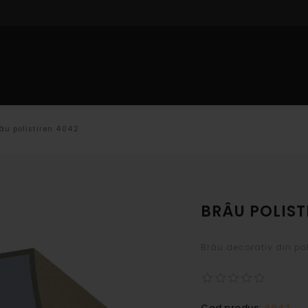
IOR
PROFILE INTERIOR
DECORARE CU POLISTIREN
CAT
âu polistiren 4042
BRÂU POLIST
Brâu decorativ din po
Cod produs:
4042