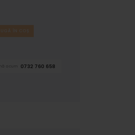
UGĂ ÎN COȘ
0732 760 658
ună acum