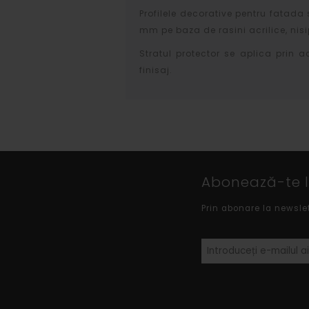
Profilele decorative pentru fatada 
mm pe baza de rasini acrilice, nisip
Stratul protector se aplica prin a
finisaj.
Abonează-te la
Prin abonare la newsle