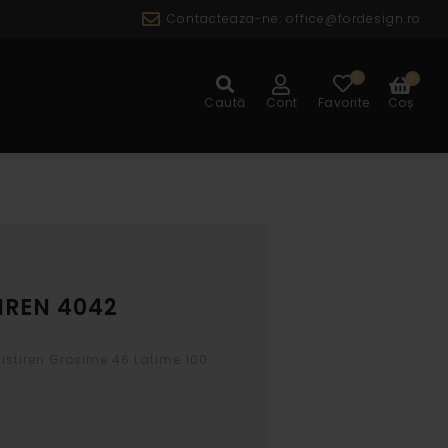
Contacteaza-ne:
office@fordesign.ro
0
0
ALOG
Caută
Cont
Favorite
Coș
IREN 4042
listiren.Grosime 46 Latime 100