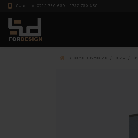
Suna-ne: 0732 760 660
-
0732 760 658
PROFILE EXTER
Br
/
PROFILE EXTERIOR
/
Brâu
/