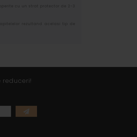
operite cu un strat protector de 2-3
apitelelor rezultand acelasi tip de
 reduceri!