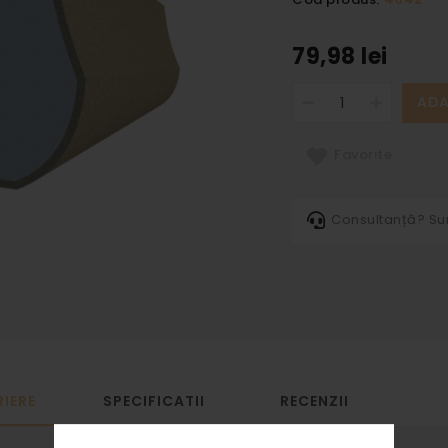
79,98 lei
ADA
Favorite
Consultanță? S
IERE
SPECIFICATII
RECENZII