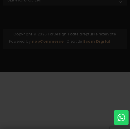
Copyright © 2026 ForDesign.Toate drepturile rezervate.
Powered by
nopCommerce
| Creat de
Ecom Digital