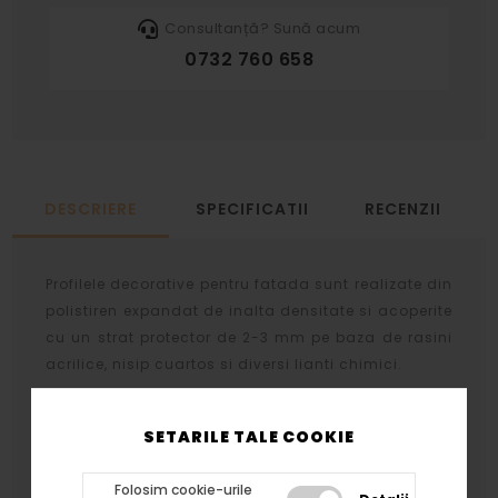
Consultanță? Sună acum
0732 760 658
DESCRIERE
SPECIFICATII
RECENZII
Profilele decorative pentru fatada sunt realizate din
polistiren expandat de inalta densitate si acoperite
cu un strat protector de 2-3 mm pe baza de rasini
acrilice, nisip cuartos si diversi lianti chimici.
Stratul protector se aplica prin aceeasi tehnologie
atat profilelor cat si arcadelor, bazelor si
SETARILE TALE COOKIE
capitelelor rezultand acelasi tip de finisaj.
Folosim cookie-urile