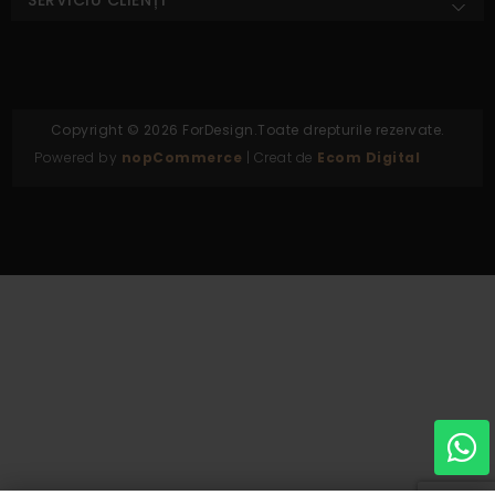
Copyright © 2026 ForDesign.Toate drepturile rezervate.
Powered by
nopCommerce
| Creat de
Ecom Digital