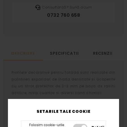
Consultanță? Sună acum
0732 760 658
DESCRIERE
SPECIFICATII
RECENZII
Profilele decorative pentru fatada sunt realizate din
polistiren expandat de inalta densitate si acoperite
cu un strat protector de 2-3 mm pe baza de rasini
acrilice, nisip cuartos si diversi lianti chimici.
Stratul protector se aplica prin aceeasi tehnologie
atat profilelor cat si arcadelor, bazelor si
SETARILE TALE COOKIE
capitelelor rezultand acelasi tip de finisaj.
Folosim cookie-urile