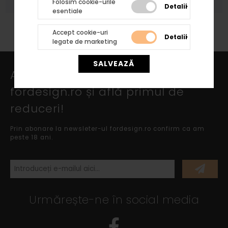
Folosim cookie-urile
Detalii
esentiale
Accept cookie-uri
Detalii
legate de marketing
SALVEAZĂ
Abonează-te la newsletter
fordesign.ro și află primul de
reduceri!
Prin abonare la newsleter-ul fordesign.ro confirm ca am
peste 18 ani.
Urmărește-ne în social media