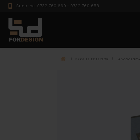
Suna-ne: 0732 760 660
-
0732 760 658
PROFILE EXTER
/
PROFILE EXTERIOR
/
Ancadram