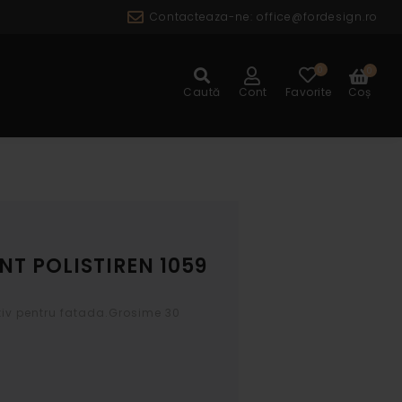
Contacteaza-ne:
office@fordesign.ro
0
0
ALOG
Caută
Cont
Favorite
Coș
T POLISTIREN 1059
v pentru fatada.Grosime 30