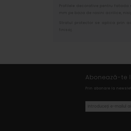
Profilele decorative pentru fatada 
mm pe baza de rasini acrilice, nisip
Stratul protector se aplica prin a
finisaj.
Abonează-te la
Prin abonare la newsle