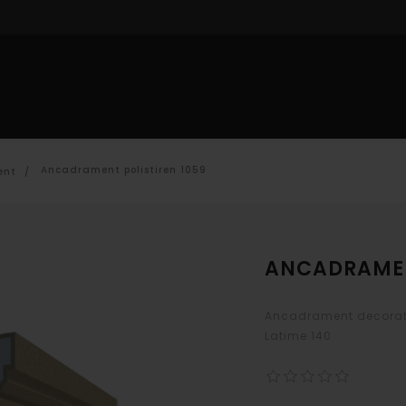
IOR
PROFILE INTERIOR
DECORARE CU POLISTIREN
CAT
Ancadrament polistiren 1059
ent
/
ANCADRAMEN
Ancadrament decorati
Latime 140