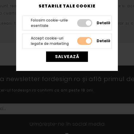
SETARILE TALE COOKIE
sunt realizate din polistiren expandat de inalta densitate si ac
 cuartos si diversi lianti chimici.
Folosim cookie-urile
Detalii
ceeasi tehnologie atat profilelor cat si arcadelor, bazelor si c
esentiale
Accept cookie-uri
Detalii
legate de marketing
SALVEAZĂ
 newsletter fordesign.ro și află primul de
ter-ul fordesign.ro confirm ca am peste 18 ani.
Urmărește-ne în social media