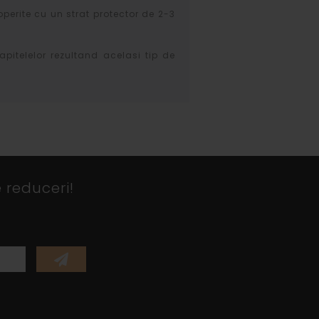
operite cu un strat protector de 2-3
apitelelor rezultand acelasi tip de
 reduceri!