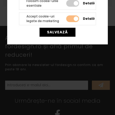
Folosim cookie-urile
Detalii
esentiale
Accept cookie-uri
Detalii
legate de marketing
SALVEAZĂ
Abonează-te la newsletter
fordesign.ro și află primul de
reduceri!
Prin abonare la newsleter-ul fordesign.ro confirm ca am
peste 18 ani.
Urmărește-ne în social media