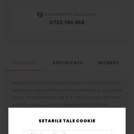
Consultanță? Sună acum
0732 760 658
DESCRIERE
SPECIFICATII
RECENZII
Profilele decorative pentru fatada sunt realizate din
polistiren expandat de inalta densitate si acoperite
cu un strat protector de 2-3 mm pe baza de rasini
acrilice, nisip cuartos si diversi lianti chimici.
Stratul protector se aplica prin aceeasi tehnologie
SETARILE TALE COOKIE
atat profilelor cat si arcadelor, bazelor si
capitelelor rezultand acelasi tip de finisaj.